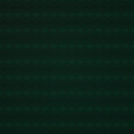
在比赛开场不久，三镇队员显得有些被动。尽管球队在此前的比赛
中表现尚可，但面对河内FC这样一个深具攻击力的对手，显然需要
更高的专注力和默契配合。比赛进行到上半场中段时，**河内FC利
用一次快速反击抓住机会破门得分**，取得了领先。这一失球似乎
打乱了三镇的战术部署。在局势不利的情况下，韦世豪依旧勇于突
破，试图用个人能力扭转局面。然而，比赛过程中他也显露出情绪
管理方面的问题，这或许也是他被赛后责罚的重要原因。