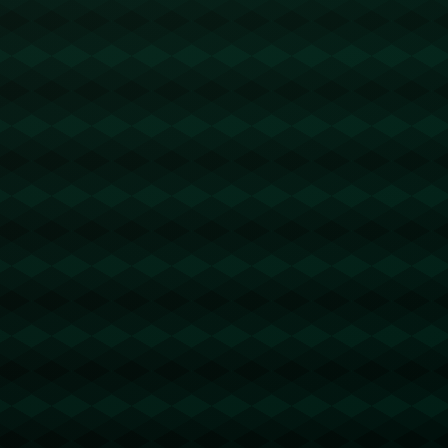
的熱情，他們嘗試模仿球員的技術動作，並從教練那裡獲得即時反饋，這樣