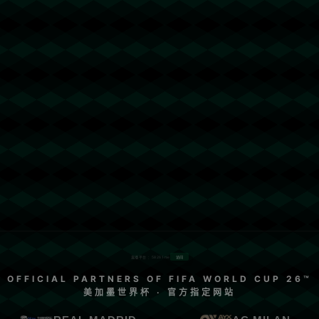
面性。他深知篮球对社会的影响力，因此借助**播客形式普及篮球知识
脑力与策略的较量**。
两个骗子.