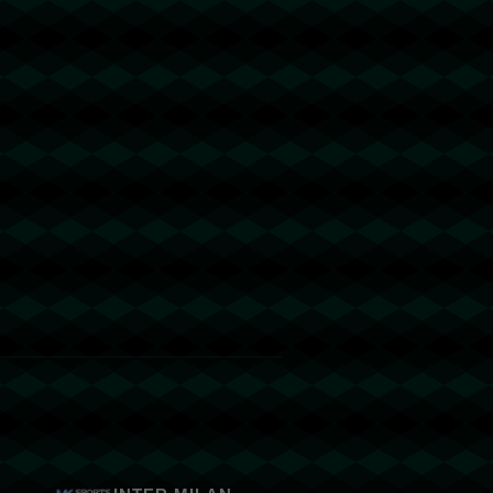
**，也是他回馈篮球社区的一种方式。《球场大脑》节目让篮球
返回