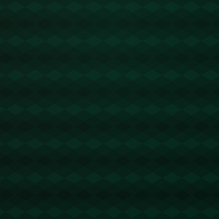
斯：《球场大脑》播客将探讨比赛的本质 普及篮球
2026-08-07
*
在扮演战略家和执行者的双重角色。詹姆斯·勒布朗，这位被誉为“球场
识。本节目不仅适合篮球爱好者，也能吸引那些希望了解竞技体育策略的
识顶尖的球员之一。他的球场视野、快速决策能力以及精准的比赛阅读被无
战术的知识宝库。
，实际上背后有跑位、传球、掩护等多个环节协同配合。詹姆斯的播客将