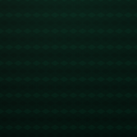
進入**第二年**，羅馬開始更加注重戰術的改進和球員的化學反
應。穆里尼奧利用其豐富的經驗和獨到的眼光，從戰術佈陣到個人
技術指導，都給予球員們全方位的提升。這一年的努力使得羅馬成
功躋身到歐聯杯的前四強，積累了寶貴的實戰經驗。
到了**第三年**，羅馬的目標劍指歐冠。俱樂部在這一年裡進一步
鞏固其聯賽地位，同時在歐冠資格賽中表現出了強大的競爭力，最
終如願以償地取得一張歐冠席位。這次壯舉不僅彰顯了羅馬的發展
潛力，也證明了三年規劃的卓越成效。
**穆里尼奧與平托的角色**
穆里尼奧和平托這對黃金搭檔為羅馬的成功奠定了堅實基礎。在穆
里尼奧的指揮下，羅馬球員不僅在技術層面日益精進，**更在心理
上變得堅不可摧**。平托則負責後台的運營和戰略佈局，從引援到