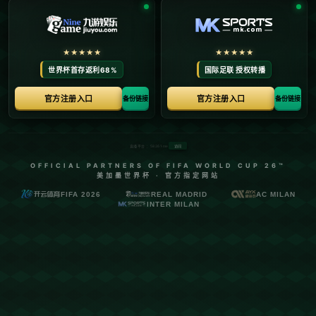
**今日NBA！杜兰特伤退，库里赢下抢6战**
在NBA的赛场上，变化总是来得令人猝不及防。**杜兰特伤退**的
消息刚刚传出，紧接着，库里带领勇士队赢下了关键的抢6战。这一
夜的赛事，既让球迷们感到遗憾，又让他们欢欣鼓舞。如果你是一
名NBA爱好者，这样的消息会让你心潮澎湃，因为它不仅关乎球员
的命运，更关乎每一个比赛日的精彩呈现。
**杜兰特伤退：重压之下的变化**
凯文·杜兰特，这位场上无可争议的超级明星，在比赛中遭遇意外伤
退，让球迷们倍感惋惜。杜兰特的影响力不仅体现在得分能力上，
更在于他对于队伍士气的提升。**伤退**可能会对球队短期内的表
现造成影响，但也有可能激励其他球员在比赛中发挥更出色。在过
去的一些案例中，我们看到过这样的情况：当球队的核心队员因伤
缺阵时，其他队员纷纷站出来，表现尤为出色，形成更强团队协