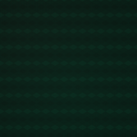
作，完成比赛任务。
对于杜兰特而言，他的健康状态一直是球迷和管理层最关心的问
题。历史上有多位球员因为伤病而导致职业生涯受到影响，因此，
确保**伤后恢复**的时间和质量对于杜兰特及其团队来说至关重
要。此外，这一伤退也提出了对球队替补阵容的考验，他们如何在