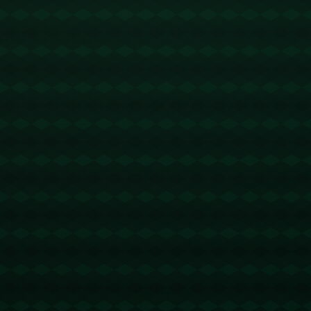
尤其是在英超這樣對抗性強、賽程緊密的賽場上，有一個能夠隨時
補缺的球員，無疑是一種戰術優勢。
2. **強大的控球與傳球能力**
廷伯的出球能力非常出色，能夠在後場快速發動進攻。他場均傳球
成功率超過90%，這意味著他在控球和組織進攻方面能為阿森納提供