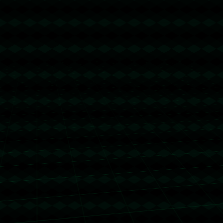
总而言之，**智利与秘鲁的这场较量**尽管仅以*平局*告终，但它
关于足球战术、球员心理以及比赛把控等各方面的深层含义值得我
们继续探讨与反思。对于相关球队而言，如何在之后的比赛中做到
更为高效和冷静，将成为他们迈向胜利的重要因素。
上一篇：半场：热那亚0-0威尼斯，双方均未进球.
下一篇：21／22賽季歐冠小組賽第3輪波爾圖1-0AC米蘭 塔雷米屢失
良機迪亞斯一擊制勝.
Copyright 2024
NG大舞台官网-NG大舞台,有梦你就来
All Rights by