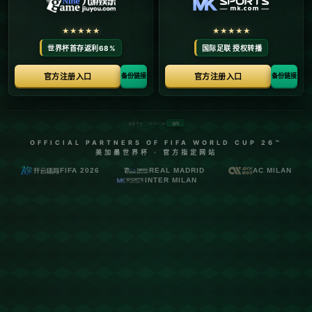
2026-08-07
**阿斯顿维拉关注阿德耶米：多特蒙德愿意出售球员**
近年来，足球转会市场风起云涌，球员的流动性和球队的战略布局
成为俱乐部成功与否的重要因素。就在近日，英格兰媒体《邮报》
报道了一则备受关注的消息：阿斯顿维拉正在关注多特蒙德的*阿德
耶米*，而多特蒙德对出售这名年轻球员持开放态度，售价大约为
3500万镑。这一消息立即引起了球迷和业内人士的广泛讨论。
**阿德耶米：年轻有为的潜力新星**
阿德耶米作为一名年轻的德国球员，自从在多特蒙德崭露头角以
来，就吸引了众多俱乐部的目光。这位前锋以他的速度、灵活性以
及在比赛中灵动的表现而闻名。在过去的赛季中，他为多特蒙德贡
献了多个关键进球，展现了超凡的潜力。对于阿斯顿维拉来说，签
下这样一个年轻有潜力的球员，无疑将为球队注入新的活力。