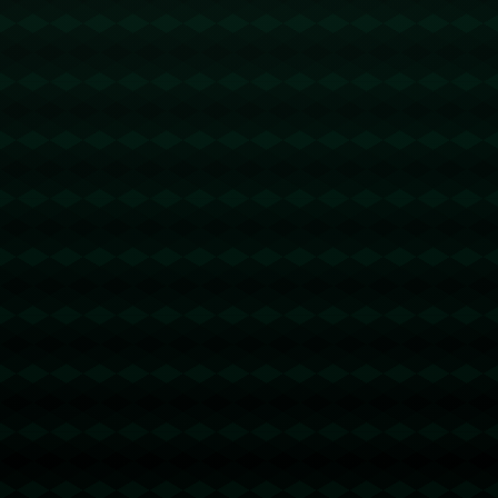
**多特蒙德的转会决策**
对于多特蒙德而言，出售阿德耶米可能是一个经过深思熟虑的策
略。多特蒙德一直以来以其优秀的青训和球员发展体系闻名，他们
通常会在培养出色年轻球员后，通过出售获得可观的经济收益，从
而再次投入到球队的建设之中。多特蒙德愿意以3500万镑的价格出
售阿德耶米，目的在于寻求新的战略突破，同时保持俱乐部的财政
健康。
**案例分析：年轻球员对球队的影响**
纵观历史，许多年轻球员的成功转会都为其新东家带来了显著的变
化。例如，21岁的法国球员姆巴佩在转会至巴黎圣日耳曼后，为俱
乐部带来了强大的冲击力和可喜的成绩。这样的成功案例印证了年
轻球员快速融入新环境并为球队创造价值的可能性。因此，阿德耶