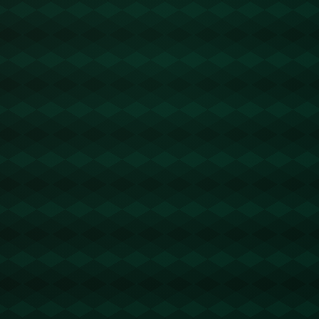
亚空砍 33 分难救主，布里奇斯与阿努诺比助力尼克
2026-08-05
斯获胜**
*丹尼·阿夫迪亚**凭借出色的个人表现砍下了全场最高的33分。然而，
斯**与**OG·阿努诺比**发挥稳定，为球队胜利奠定了坚实基础。这