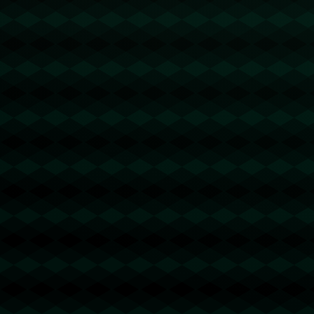
峰表现。
然而，篮球是一项团队运动，仅靠个人的爆发难以改变整个比赛
法扭转奇才分崩离析的局面。”
### **布里奇斯与阿努诺比：尼克斯胜利的双引擎**
相比之下，尼克斯队的胜利得益于团队球员的默契配合，其中布里
和切入得分帮助球队扩大领先优势，还在防守端成功限制了奇才
而阿努诺比则展现了其防守端的强大存在。他用**强硬的一对一
键，他们无形中提高了球队的整体强度，使得奇才队始终难以突
### **团队协作的重要性**
这场比赛中的亮点不仅是球员个人的数据或表现，更发人深省的一
凭单个球员的爆发现象往往无法延续到胜利。反观尼克斯，他们
们致胜优势。
在过去多个赛季中，尼克斯常被批评缺乏协调性，依赖单个球员主