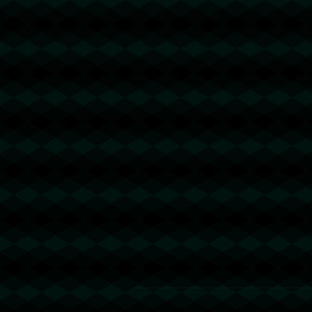
球员时，奇才或许需要更多地着眼于团队建设，而不是过度依赖
### **案例分析：数据对比揭露胜负关键**
如果我们将这场比赛的关键数据进行拆分分析，可以更清楚地看到
距。此外，尼克斯的整体投篮命中率保持在47%，而奇才则由于
更加引人注意的是**尼克斯的篮板占优**——他们抢下了48
的拼抢意识并改善防守漏人问题，也许比赛结果可能会更接近。
---
总结来看，这场“阿夫迪亚空砍 33 分难救主，布里奇斯与阿
上一篇：英超第7輪補賽水晶宮1-1曼聯 埃裏克森倒三角B費抽射
下一篇：皮克眼中的滕哈赫：好教練還是不能扭轉局面？.