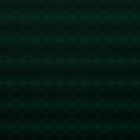
，他面对尼克斯的防守展示了令人惊叹的进攻能力。**三分线外的精准
球，还在球队落后时试图用连续得分追赶尼克斯的领先优势。最终，他全场1